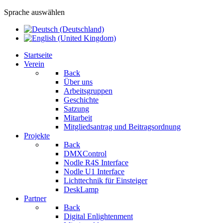
Sprache auswählen
Startseite
Verein
Back
Über uns
Arbeitsgruppen
Geschichte
Satzung
Mitarbeit
Mitgliedsantrag und Beitragsordnung
Projekte
Back
DMXControl
Nodle R4S Interface
Nodle U1 Interface
Lichttechnik für Einsteiger
DeskLamp
Partner
Back
Digital Enlightenment