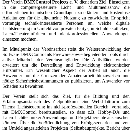
Der Verein
DMXControl Projects e. V.
dient dem Ziel, Einsteigern
in die computergesteuerte Licht- und Multimediashow die
erforderlichen technischen Grundlagen zu erläutern und kostenlose
Anleitungen für die allgemeine Nutzung zu entwickeln. Er spricht
vorrangig technik-interessierte Personen an, welche digitale
Lichtsteuerung im Umfeld von privaten Partys, in Schuldiskotheken,
Laien-Theaterauftritten und nicht-professionellen Anwendungen
einsetzen möchten.
Im Mittelpunkt der Vereinsarbeit steht die Weiterentwicklung der
Software DMXControl als Freeware sowie begleitender Tools durch
aktive Mitarbeit der Vereinsmitglieder. Die Aktivitäten werden
erweitert um die Darstellung und Entwicklung elektronischer
Hilfsmittel. Ein wesentlicher Aspekt der Arbeit ist auch, die
Anwender auf die Grenzen der Amateurarbeit hinzuweisen und
nötige Sicherheitsbestimmungen zu publizieren, um Anwender vor
Schaden zu bewahren.
Der Verein stellt sich das Ziel, für die Bildung und den
Erfahrungsaustausch des Zielpublikums eine Web-Plattform zum
Thema Lichtsteuerung im nicht-professionellen Bereich, vorrangig
mit DMXControl bereitzustellen, so dass z.B. Hobby-DJs und
Laien-Lichttechniker Anwendungs- und Projektberichte austauschen
können. Über die Veröffentlichung von Erfolgsszenarien und von
im Umfeld angesiedelten Projekten (Selbstbauprojekte, Bericht über