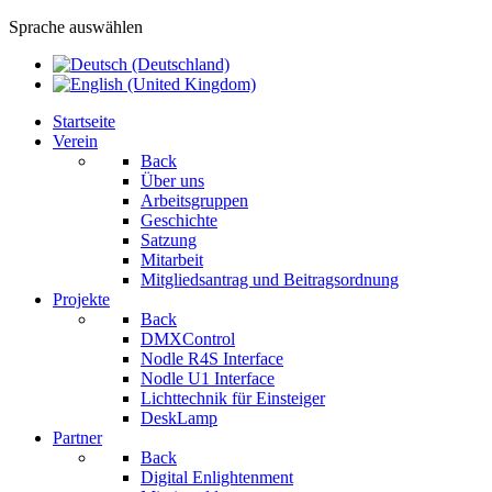
Sprache auswählen
Startseite
Verein
Back
Über uns
Arbeitsgruppen
Geschichte
Satzung
Mitarbeit
Mitgliedsantrag und Beitragsordnung
Projekte
Back
DMXControl
Nodle R4S Interface
Nodle U1 Interface
Lichttechnik für Einsteiger
DeskLamp
Partner
Back
Digital Enlightenment